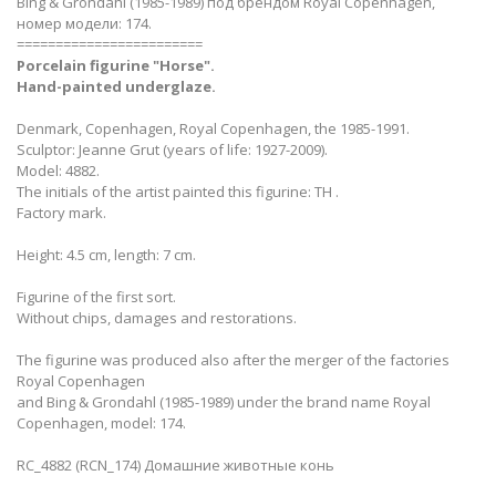
Bing & Grondahl (1985-1989) под брендом Royal Copenhagen,
номер модели: 174.
========================
Porcelain figurine "Horse".
Hand-painted underglaze.
Denmark, Copenhagen, Royal Copenhagen, the 1985-1991.
Sculptor: Jeanne Grut (years of life: 1927-2009).
Model: 4882.
The initials of the artist painted this figurine: TH .
Factory mark.
Height: 4.5 cm, length: 7 cm.
Figurine of the first sort.
Without chips, damages and restorations.
The figurine was produced also after the merger of the factories
Royal Copenhagen
and Bing & Grondahl (1985-1989) under the brand name Royal
Copenhagen, model: 174.
RC_4882 (RCN_174) Домашние животные конь