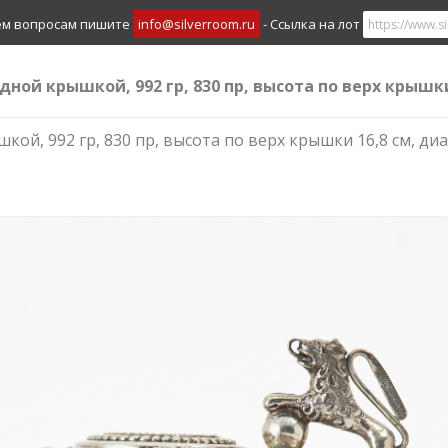
ем вопросам пишите
info@silverroom.ru
- Ссылка на лот
идной крышкой, 992 гр, 830 пр, высота по верх крышки
кой, 992 гр, 830 пр, высота по верх крышки 16,8 см, диа