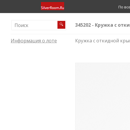
По вс
345202 - Кружка с отк
🔍
Информация о лоте
Кружка с откидной крыш