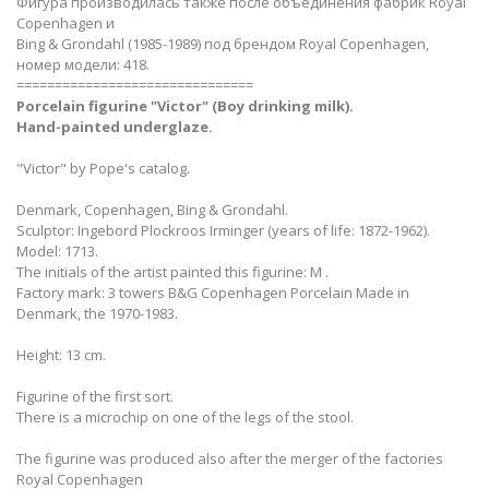
Фигура производилась также после объединения фабрик Royal
Copenhagen и
Bing & Grondahl (1985-1989) под брендом Royal Copenhagen,
номер модели: 418.
===============================
Porcelain figurine "Victor" (Boy drinking milk).
Hand-painted underglaze.
"Victor" by Pope's catalog.
Denmark, Copenhagen, Bing & Grondahl.
Sculptor: Ingebord Plockroos Irminger (years of life: 1872-1962).
Model: 1713.
The initials of the artist painted this figurine: М .
Factory mark: 3 towers B&G Copenhagen Porcelain Made in
Denmark, the 1970-1983.
Height: 13 cm.
Figurine of the first sort.
There is a microchip on one of the legs of the stool.
The figurine was produced also after the merger of the factories
Royal Copenhagen