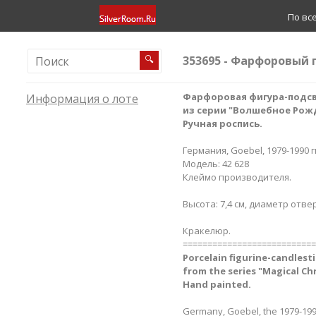
По вс
353695 - Фарфоровый 
🔍
Фарфоровая фигура-подсве
Информация о лоте
из серии "Волшебное Рож
Ручная роспись.
Германия, Goebel, 1979-1990 гг
Модель: 42 628
Клеймо производителя.
Высота: 7,4 см, диаметр отвер
Кракелюр.
===========================
Porcelain figurine-candlesti
from the series "Magical Ch
Hand painted.
Germany, Goebel, the 1979-199