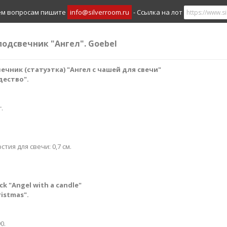
ем вопросам пишите
info@silverroom.ru
- Ссылка на лот
подсвечник "Ангел". Goebel
чник (статуэтка) "Ангел с чашей для свечи"
дество".
.
стия для свечи: 0,7 см.
ck "Angel with a candle"
ristmas".
0.