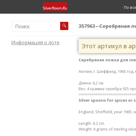
По вс
357963 - Серебряная л
🔍
Информация о лоте
Этот артикул в а
Серебряная ложка для спе
Англия, г. Шеффилд, 1965 год,
Длина: 6,2 см.
Вес: 4 грамма серебра 925 пр
===========================
Silver spoons for spices or s
England, Sheffield, year 1965, 
Length: 6.2 cm.
Weight: 4 grams of sterling silv