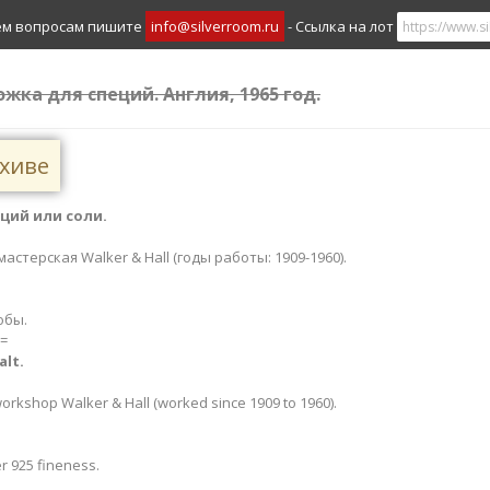
ем вопросам пишите
info@silverroom.ru
- Ссылка на лот
ожка для специй. Англия, 1965 год.
рхиве
ций или соли.
 мастерская Walker & Hall (годы работы: 1909-1960).
обы.
=
alt.
workshop Walker & Hall (worked since 1909 to 1960).
er 925 fineness.