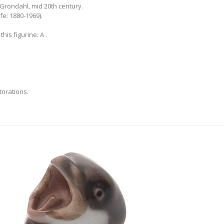
rondahl, mid 20th century.
fe: 1880-1969).
this figurine: A .
torations.