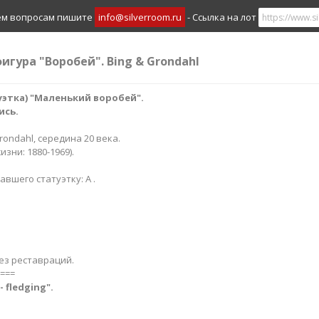
ем вопросам пишите
info@silverroom.ru
- Ссылка на лот
игура "Воробей". Bing & Grondahl
этка) "Маленький воробей".
ись.
Grondahl, середина 20 века.
зни: 1880-1969).
вшего статуэтку: A .
ез реставраций.
===
- fledging".