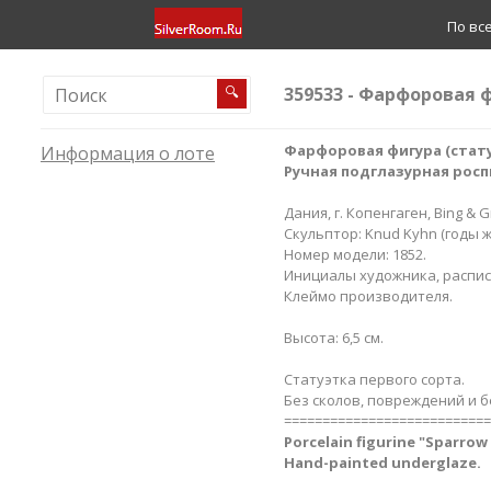
По вс
359533 - Фарфоровая ф
🔍
Фарфоровая фигура (стату
Информация о лоте
Ручная подглазурная росп
Дания, г. Копенгаген, Bing & 
Скульптор: Knud Kyhn (годы жи
Номер модели: 1852.
Инициалы художника, расписа
Клеймо производителя.
Высота: 6,5 см.
Статуэтка первого сорта.
Без сколов, повреждений и б
===========================
Porcelain figurine "Sparrow 
Hand-painted underglaze.