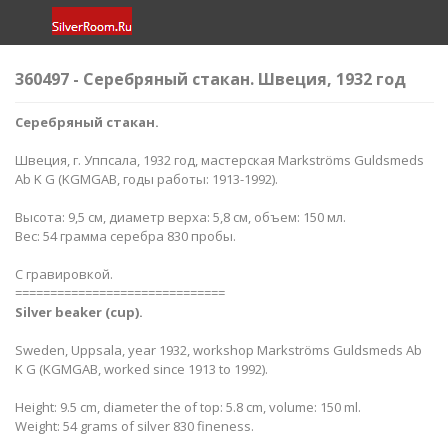
360497 - Серебряный стакан. Швеция, 1932 год
Серебряный стакан.
Швеция, г. Уппсала, 1932 год, мастерская Markströms Guldsmeds
Ab K G (KGMGAB, годы работы: 1913-1992).
Высота: 9,5 см, диаметр верха: 5,8 см, объем: 150 мл.
Вес: 54 грамма серебра 830 пробы.
С гравировкой.
==============================
Silver beaker (cup)
.
Sweden, Uppsala, year 1932, workshop Markströms Guldsmeds Ab
K G (KGMGAB, worked since 1913 to 1992).
Height: 9.5 cm, diameter the of top: 5.8 cm, volume: 150 ml.
Weight: 54 grams of silver 830 fineness.