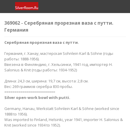
369062 - Серебряная прорезная ваза с путти.
Германия
Серебряная прорезная ваза с путти.
Германия, г. Ханау, мастерская Sohnlein Karl & Söhne (годы
работы: 1888-1956).
Ввезена в Финляндию, г. Хельсинки, 1941 год, импортер H.
Salonius & Knit (годы работы: 1934-1952)
Длина: 24,3 см, ширина: 19,7 см, высота: 2,8 см.
Вес: 269 граммов серебра 830 пробы.
=========================
Silver​ open-work bowl with putti.
Germany, Hanau, Werkstatt Sohnlein Karl & Söhne (worked since
1888 to 1956).
Was imported to Finland, Helsinki
,
year 1941, importer H. Salonius &
Knit (worked since 1934 to 1952).