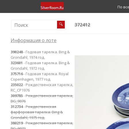
По вс
372412
🔍
Информация о лоте
390248
- Годовая тарелка. Bing &
Grondahl, 1974 год.
323601
- Годовая тарелка. Bing &
Grondahl, 1972 год.
375716
- Годовая тарелка. Royal
Copenhagen, 1977 год.
235022
- Рождественская тарелка,
RC_CP1976
309785
-
Рождественская тарелка,
BG_9076
312734
-
Рождественская
фарфоровая тарелка. Bing &
Grondahl, 1975 год.
380219
-
Рождественская тарелка,
BG_9073