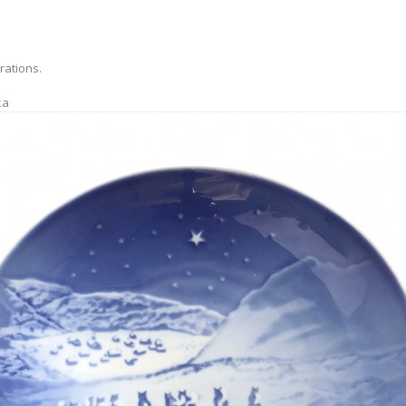
rations.
ка