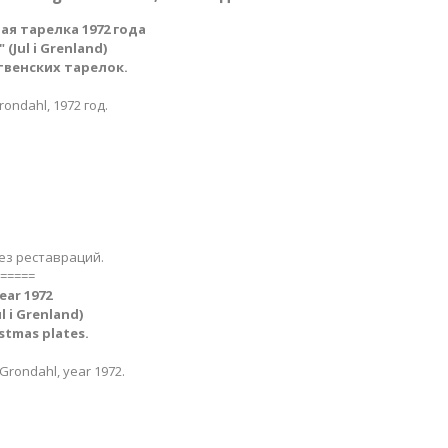
я тарелка 1972 года
(Jul i Grenland
)
твенских тарелок.
rondahl, 1972 год.
ез реставраций.
=====
ear 1972
l i Grenland​)
istmas plates.
Grondahl, year 1972.