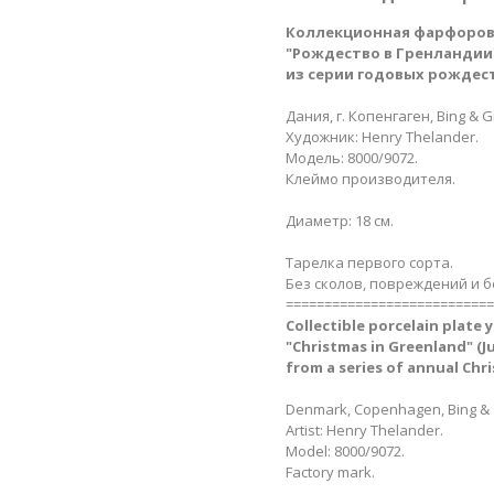
Коллекционная фарфорова
"Рождество в Гренландии​" 
из серии годовых рождес
Дания, г. Копенгаген, Bing & G
Художник: Henry Thelander.
Модель: 8000/9072.
Клеймо производителя.
Диаметр: 18 см.
Тарелка первого сорта.
Без сколов, повреждений и б
===========================
Collectible porcelain plate y
"Christmas in Greenland​" (Ju
from a series of annual Chr
Denmark, Copenhagen, Bing & 
Artist: Henry Thelander.
Model: 8000/9072.
Factory mark.