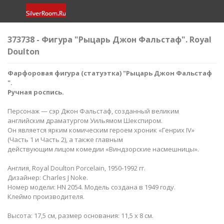
373738 - Фигура "Рыцарь Джон Фальстаф​". Royal
Doulton
Фарфоровая фигура (статуэтка) "Рыцарь Джон Фальстаф​
".
Ручная роспись.
Персонаж — сэр Джон Фальстаф, созданный великим
английским драматургом Уильямом Шекспиром.
Он является ярким комическим героем хроник «Генрих IV»
(Часть 1 и Часть 2), а также главным
действующим лицом комедии «Виндзорские насмешницы».
Англия, Royal Doulton Porcelain, 1950-1992 гг.
Дизайнер: Charles J Noke.
Номер модели: HN 2054. Модель создана в 1949 году.
Клеймо производителя.
Высота: 17,5 см, размер основания: 11,5 х 8 см.