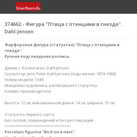
374662 - Фигура "Птица с птенцами в гнезде".
Dahl-Jensen
Фарфоровая фигура (статуэтка) "Птица с птенцами в
гнезде".
Ручная подглазурная роспись.
Дания, г. Копенгаген, Dahl-Jensen.
Скульптор: Jens Peter Dahl-Jensen (годы жизни: 1874-1960).
Номер модели: 1349.
Инициалы художника, расписавшего статуэтку.
Клеймо производителя.
Высота: 12 см, максимальная длина: 14 см, ширина: 15 см.
Статуэтка первого сорта.
Без сколов, повреждений и без реставраций.
===============================
Porcelain figurine "Bird on a nest".