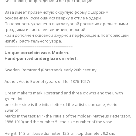
Без сколов, повреждений и без реставраций.
Ваза имеет приземистую округлую форму с широким
основанием, сужающимся кверху в стиле модерн.
Поверхность украшена подглазурной росписью с рельефными
гроздьями и листьями глицинии, верхний
край дополнен сквозной ажурной перфорацией, повторяющей
изгибы растительного узора.
================================
Unique porcelain vase. Modern.
Hand-painted underglaze on relief.
Sweden, Rorstrand (Rörstrand), early 20th century.
Author: Astrid Ewerlof (years of life: 1876-1927).
Green maker's mark: Rorstrand and three crowns and the E with
green dots
on either side is the initial letter of the artist's surname, Astrid
Ewerlof.
Marks in the test: MP - the initials of the molder (Matheus Pettersson,
1886-1919) and the number 5 - the size number of the vase.
Height: 14.3 cm, base diameter: 12.3 cm, top diameter: 9.2 cm.