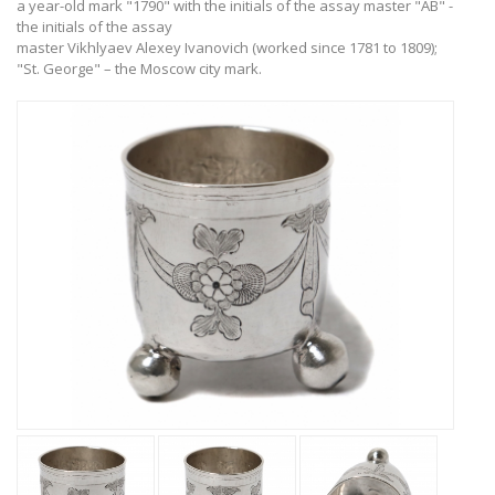
a year-old mark "1790" with the initials of the assay master "AВ" -
the initials of the assay
master Vikhlyaev Alexey Ivanovich (worked since 1781 to 1809);
"St. George" – the Moscow city mark.