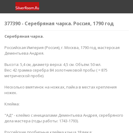
377390 - Серебряная чарка. Россия, 1790 год
Серебряная чарка.
Российская Империя (Россия), г. Москва, 1790 год, мастерская
Дементьева Андрея.
Высота: 5,4 см, диаметр верха: 4,5 см. Объём: 50 мл.
Вес: 42 грамма серебра 84 золотниковой пробы ( = 875
метрической пробе).
Несколько вмятинок на ножках, пайка в местах крепления
ножек.
Клейма:
"АД" - клеймо с инициалами Дементьева Андрея, серебряного
дела мастера (годы работы: 1743-1793).
Российские пробирные клейма конца 18 века: