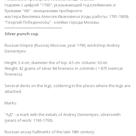
годовик с цифрой "1790", указывающей год клеймения, и
буквами "АВ" - инициалами пробирного
мастера Вихляева Алексея Ивановича (годы работы: 1781-1809);
"Георгий Победоносец" - клеймо города Москвы.
===========================
Silver punch cup.
Russian Empire (Russia), Moscow, year 1790, workshop Andrey
Dementyev.
Height: 5.4 cm, diameter the of top: 4.5 cm. Volume: 50 ml.
Weight: 42 grams of silver 84 fineness in zolotniki ( = 875 metrical
fineness).
Several dents on the legs, soldering in the places where the legs are
attached.
Marks:
"АД" - a mark with the initials of Andrey Dementyev, silversmith
(years of work: 1743-1793).
Russian assay hallmarks of the late 18th century: