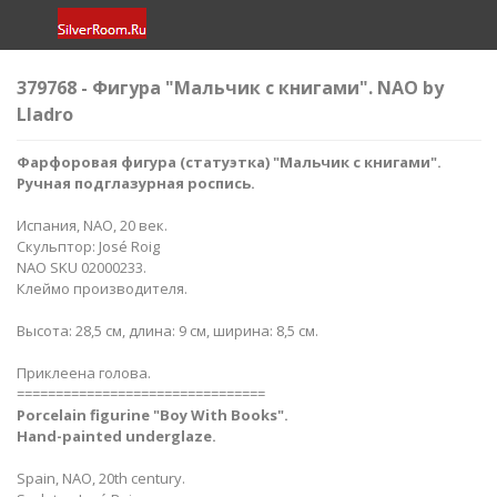
379768 - Фигура "Мальчик с книгами​". NAO by
Lladro
Фарфоровая фигура (статуэтка) "Мальчик с книгами​".
Ручная подглазурная роспись.
Испания, NAO, 20 век.
Скульптор: José Roig
NAO SKU 02000233.
Клеймо производителя.
Высота: 28,5 см, длина: 9 см, ширина: 8,5 см.
Приклеена голова.
================================
Porcelain figurine "Boy With Books".
Hand-painted underglaze.
Spain, NAO, 20th century.