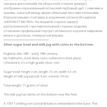
чеканка для колоний). На оборотной стороне (реверс)
изображен коронованный испанский гербовый щит с замками и
львами, зажатый между двумя обвитыми лентами колоннами
(Геркулесовыми столпами), в окружении латинской надписи
«HISPAN ET IND REX». На лицевой стороне (аверс),
расположенной с противоположной стороны изделия,
отчеканен профильный портрет испанского короля в лавровом
венке и доспехах, повернутый вправо.
===========================
Silver sugar bowl and milk jug with coins at the bottom.
England, late 18th - early 19th century.
No hallmarks, most likely coins soldered in their place.
​I checked it; it's a high-grade silver coin.
Sugar bowl: height 3 cm, length 7.5 cm, width 5.5 cm.
Height of milk jug (spout): 4 cm, volume: 50 cm.
Total weight: 71 grams of silver.
The milk jug has dents on the bottom near the feet.
A 1787 1-shilling coin (Great Britain) is embedded in the base. The