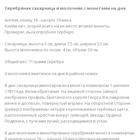
Серебряная сахарница и молочник с монетами на дне.
Англия, конец 18 - начало 19 века.
Клейм нет, скорей всего на их место впаяли монеты.
Проверял, выскопробное серберо.
Сахарница: высота 3 см, длина 7,5 см, ширина 5,5 см.
Высота молочника по носик: 4 см, объем: 50 см.
Общий вес: 71 грамм серебра.
У молочника вмятинки на дне в районе ножек.
В дно сахарница вмонтирована монета номиналом 1 шиллинг
1787 года, Великобритания. На лицевой стороне (аверс):
изображен профиль британского короля Георга III в лавровом
венке и доспехах, повернутый вправо. На оборотной стороне
(реверс): изображены четыре коронованных гербовых щита,
расположенные крестом вокруг сияющей Звезды Ордена
Подвязки, с пучками лучей, расходящимися в углах.
В дно молочника вмонтирована серебряная монета номиналом
8 реалов конца 18 — начала 19 века (Испанская империя,