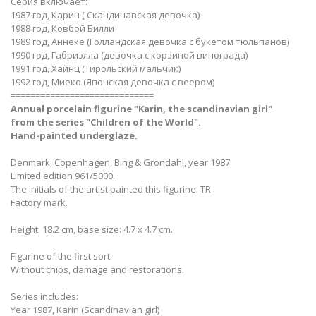
Серия включает:
1987 год, Карин ( Скандинавская девочка)
1988 год, Ковбой Билли
1989 год, Аннеке (Голландская девочка с букетом тюльпанов)
1990 год, Габриэлла (девочка с корзиной винограда)
1991 год, Хайнц (Тирольский мальчик)
1992 год, Миеко (Японская девочка с веером)
=============================
Annual porcelain figurine​ "Karin, the scandinavian girl​"
from the series "Children of the World​".
Hand-painted underglaze.
Denmark, Copenhagen, Bing & Grondahl, year 1987.
Limited edition 961/5000.
The initials of the artist painted this figurine: TR .
Factory mark.
Height: 18.2 cm, base size: 4.7 x 4.7 cm.
Figurine of the first sort.
Without chips, damage and restorations.
Series includes:
Year 1987, Karin (Scandinavian girl)