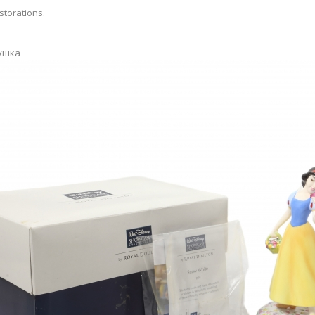
storations.
ушка