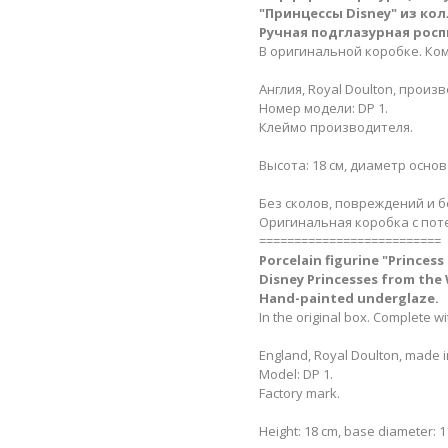
"Принцессы Disney"
из кол
Ручная подглазурная росп
В оригинальной коробке. Ко
Англия, Royal Doulton, произ
Номер модели: DP 1.
Клеймо производителя.
Высота: 18 см, диаметр основа
Без сколов, повреждений и б
Оригинальная коробка с пот
==========================
Porcelain figurine "Princess
Disney Princesses from the 
Hand-painted underglaze.
In the original box. Complete w
England, Royal Doulton, made in
Model: DP 1.
Factory mark.
Height: 18 cm, base diameter: 1