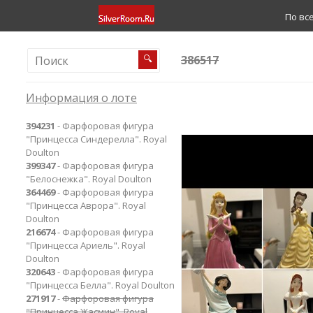
По вс
386517
🔍
Информация о лоте
394231
- Фарфоровая фигура
"Принцесса Синдерелла". Royal
Doulton
399347
- Фарфоровая фигура
"Белоснежка". Royal Doulton
364469
- Фарфоровая фигура
"Принцесса Аврора". Royal
Doulton
216674
- Фарфоровая фигура
"Принцесса Ариель". Royal
Doulton
320643
- Фарфоровая фигура
"Принцесса Белла". Royal Doulton
271917
-
Фарфоровая фигура
"Принцесса Жасмин". Royal