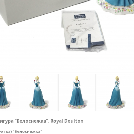
игура "Белоснежка". Royal Doulton
уэтка) "Белоснежка
"