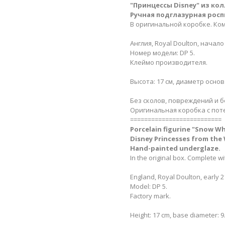
"Принцессы Disney"
из кол
Ручная подглазурная росп
В оригинальной коробке. Ко
Англия, Royal Doulton, начало
Номер модели: DP 5.
Клеймо производителя.
Высота: 17 см, диаметр основа
Без сколов, повреждений и б
Оригинальная коробка с пот
==========================
Porcelain figurine "Snow Whi
Disney Princesses from the 
Hand-painted underglaze.
In the original box. Complete w
England, Royal Doulton, early 2
Model: DP 5.
Factory mark.
Height: 17 cm, base diameter: 9