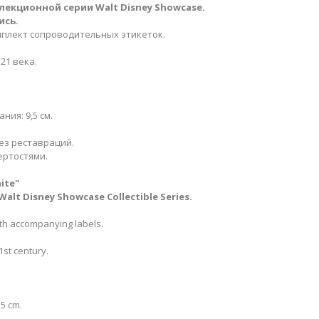
лекционной серии Walt Disney Showcase
​.
ись.
мплект сопроводительных этикеток.
 21 века.
ния: 9,5 см.
ез реставраций.
ертостями.
te​​"
Walt Disney Showcase Collectible Series.
ith accompanying labels.
1st century.
.5 cm.