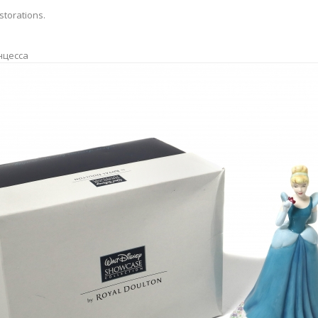
storations.
нцесса