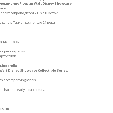
лекционной серии Walt Disney Showcase
​.
ись.
мплект сопроводительных этикеток.
ведена в Таиланде, начало 21 века.
ния: 11,5 см.
ез реставраций.
ертостями.
 Cinderella
​"
Walt Disney Showcase Collectible Series.
ith accompanying labels.
 Thailand, early 21st century.
1.5 cm.