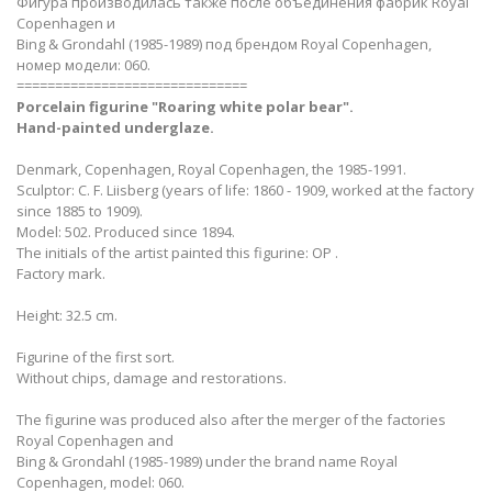
Фигура производилась также после объединения фабрик Royal
Copenhagen и
Bing & Grondahl (1985-1989) под брендом Royal Copenhagen,
номер модели: 060.
==============================
Porcelain figurine "Roaring white polar bear​".
Hand-painted underglaze.
Denmark, Copenhagen, Royal Copenhagen, the 1985-1991.
Sculptor: C. F. Liisberg (years of life: 1860 - 1909, worked at the factory
since 1885 to 1909).
Model: 502. Produced since 1894.
The initials of the artist painted this figurine: OP .
Factory mark.
Height: 32.5 cm.
Figurine of the first sort.
Without chips, damage and restorations.
The figurine was produced also after the merger of the factories
Royal Copenhagen and
Bing & Grondahl (1985-1989) under the brand name Royal
Copenhagen, model: 060.