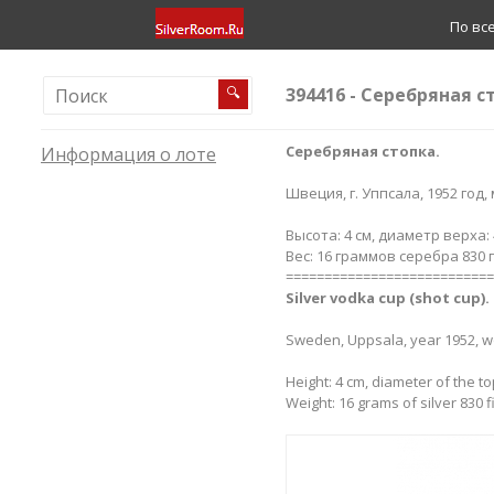
По вс
394416 - Серебряная с
🔍
Серебряная стопка.
Информация о лоте
Швеция, г. Уппсала, 1952 год
Высота: 4 см, диаметр верха: 
Вес: 16 граммов серебра 830 
===========================
Silver​ vodka cup (shot cup).
Sweden, Uppsala, year 1952, 
Height: 4 cm, diameter of the to
Weight: 16 grams of silver 830 