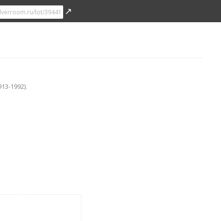
↗
13-1992).