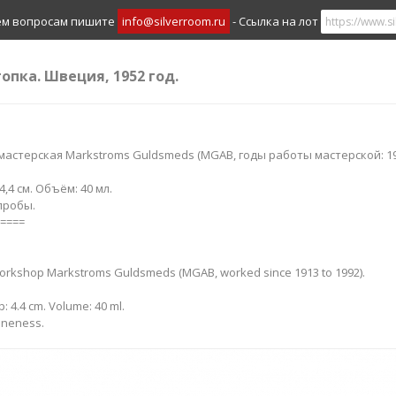
ем вопросам пишите
info@silverroom.ru
- Ссылка на лот
топка. Швеция, 1952 год.
, мастерская Markstroms Guldsmeds (MGAB, годы работы мастерской: 19
4,4 см. Объём: 40 мл.
пробы.
====
workshop Markstroms Guldsmeds (MGAB, worked since 1913 to 1992).
p: 4.4 cm. Volume: 40 ml.
fineness.