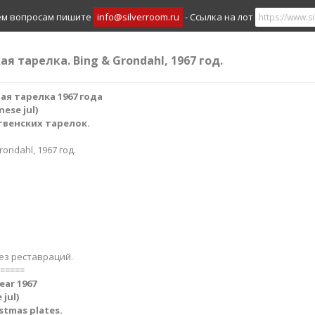
ем вопросам пишите
info@silverroom.ru
- Ссылка на лот
я тарелка. Bing & Grondahl, 1967 год.
я тарелка 1967 года
se jul​)
твенских тарелок.
rondahl, 1967 год.
ез реставраций.
=====
ear 1967
jul​)
istmas plates.