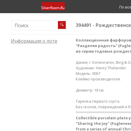
По вс
394491 - Рождественска
🔍
Коллекционная фарфорова
Информация о лоте
"Разделяя радость​" (Fuglene
из серии годовых рождес
Дания, г. Копенгаген, Bing & G
Художник: Henry Thelander.
Модель: 9067
Клеймо производителя.
Диаметр: 18 см.
Тарелка первого сорта.
Без сколов, повреждений и б
===========================
Collectible porcelain plate y
"Sharing the Joy" (Fuglenese 
from a series of annual Chr