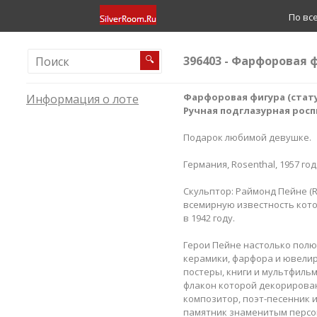
По вс
396403 - Фарфоровая 
🔍
Фарфоровая фигура (статуэ
Информация о лоте
Ручная подглазурная росп
Подарок любимой девушке.
Германия, Rosenthal, 1957 год
Скульптор: Раймонд Пейне (Ra
всемирную известность кото
в 1942 году.
Герои Пейне настолько полю
керамики, фарфора и ювелир
постеры, книги и мультфильм
флакон которой декорирован
композитор, поэт-песенник и
памятник знаменитым персо