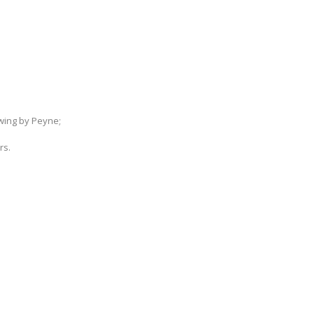
awing by Peyne;
rs.