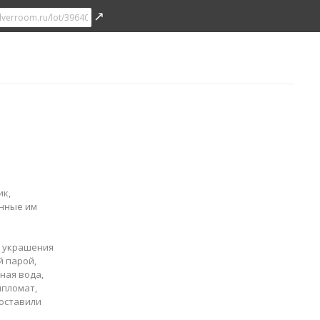
↗
ик,
анные им
я украшения
й парой,
ная вода,
ипломат,
поставили