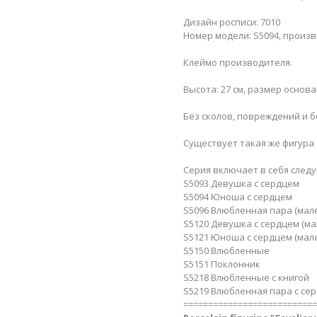
Дизайн росписи: 7010
Номер модели: S5094, произво
Клеймо производителя.
Высота: 27 см, размер основани
Без сколов, повреждений и б
Существует такая же фигура 
Серия включает в себя след
S5093 Девушка с сердцем
S5094 Юноша с сердцем
S5096 Влюбленная пара (мал
S5120 Девушка с сердцем (ма
S5121 Юноша с сердцем (мал
S5150 Влюбленные
S5151 Поклонник
S5218 Влюбленные с книгой
S5219 Влюбленная пара с се
===========================