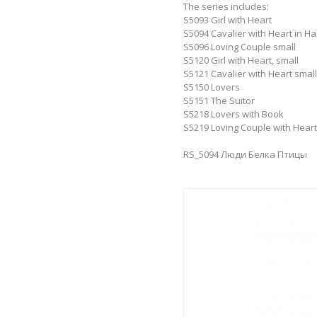
The series includes:
S5093 Girl with Heart
S5094 Cavalier with Heart in H
S5096 Loving Couple small
S5120 Girl with Heart, small
S5121 Cavalier with Heart small
S5150 Lovers
S5151 The Suitor
S5218 Lovers with Book
S5219 Loving Couple with Heart
RS_5094 Люди Белка Птицы