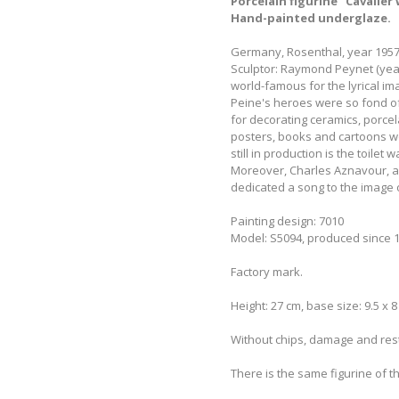
Porcelain figurine "Cavalier 
Hand-painted underglaze.
Germany, Rosenthal, year 1957
Sculptor: Raymond Peynet (years 
world-famous for the lyrical im
Peine's heroes were so fond of
for decorating ceramics, porce
posters, books and cartoons w
still in production is the toil
Moreover, Charles Aznavour, a 
dedicated a song to the image 
Painting design: 7010
Model: S5094, produced since 1
Factory mark.
Height: 27 cm, base size: 9.5 x 8
Without chips, damage and res
There is the same figurine of t