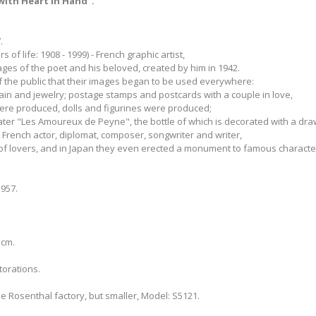
with Heart in Hand​".
.
of life: 1908 - 1999) - French graphic artist,
ages of the poet and his beloved, created by him in 1942.
 the public that their images began to be used everywhere:
lain and jewelry; postage stamps and postcards with a couple in love,
ere produced, dolls and figurines were produced;
et water "Les Amoureux de Peyne", the bottle of which is decorated with a dr
French actor, diplomat, composer, songwriter and writer,
of lovers, and in Japan they even erected a monument to famous characte
957.
 cm.
torations.
he Rosenthal factory, but smaller, Model: S5121.