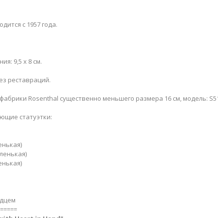
дится с 1957 года.
я: 9,5 х 8 см.
ез реставраций.
фабрики Rosenthal существенно меньшего размера 16 см, модель: S5
ующие статуэтки:
енькая)
ленькая)
енькая)
рдцем
=====