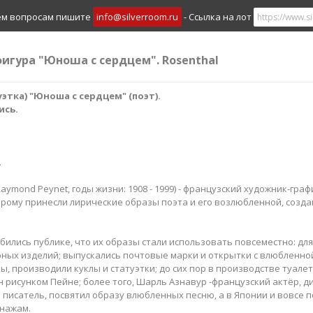
ем вопросам пишите
info@silverroom.ru
- Ссылка на лот
фигура "Юноша с сердцем". Rosenthal
тка) "Юноша с сердцем" (поэт)​.
ись.
.
ymond Peynet, годы жизни: 1908 - 1999) - французский художник-граф
рому принесли лирические образы поэта и его возлюбленной, созд
бились публике, что их образы стали использовать повсеместно: дл
ных изделий; выпускались почтовые марки и открытки с влюбленно
ы, производили куклы и статуэтки; до сих пор в производстве туалет
 рисунком Пейне; более того, Шарль Азнавур -французский актёр, д
 писатель, посвятил образу влюбленных песню, а в Японии и вовсе 
нажам.