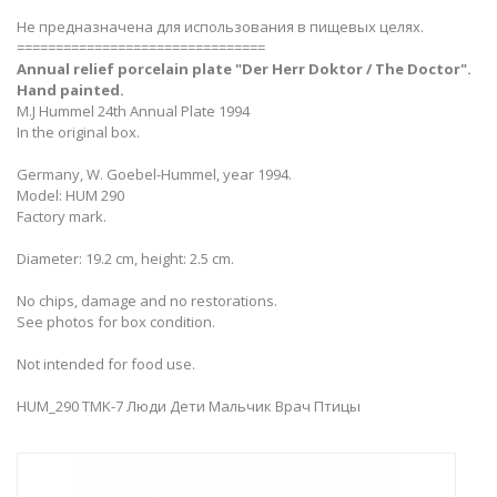
Не предназначена для использования в пищевых целях.
================================
Annual relief porcelain plate​​ "Der Herr Doktor / The Doctor".
Hand painted.
M.J Hummel 24th Annual Plate 1994
In the original box.
Germany, W. Goebel-Hummel, year 1994.
Model: HUM 290
Factory mark.
Diameter: 19.2 cm, height: 2.5 cm.
No chips, damage and no restorations.
See photos for box condition.
Not intended for food use.
HUM_290 TMK-7 Люди Дети Мальчик Врач Птицы