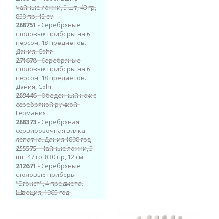
чайные ложки, 3 шт, 43 гр,
830 пр, 12 см
268751
- Cеребряные
столовые приборы на 6
персон, 18 предметов​.
Дания, Cohr.
271678
- Cеребряные
столовые приборы на 6
персон, 18 предметов​.
Дания, Cohr.
289446
- Обеденный нож с
серебряной ручкой. ​
Германия
288373
- Серебряная
сервировочная вилка-
лопатка. Дания 1898 год
255575
- Чайные ложки, 3
шт, 47 гр, 830 пр, 12 см
212671
- Cеребряные
столовые приборы
"Эгоист", 4 предмета.
Швеция, 1965 год.