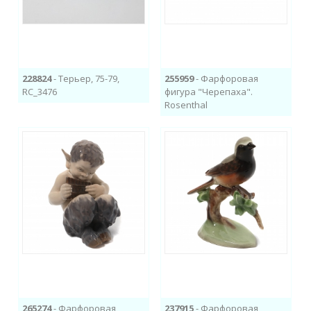
228824
- Терьер, 75-79,
255959
- Фарфоровая
RC_3476
фигура "Черепаха".
Rosenthal
265274
- Фарфоровая
237915
- Фарфоровая