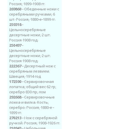
Россия, 1899-1908 гг.
269860
- Обеденные ножи с
серебряными ручками, 6
шт. Россия, 1880-е-1899 гг.
259318
-
Цельносеребряные
десертные ножи, 2 шт.
Россия 1908 год.
250497
-
Цельносеребряные
десертные ножи, 2 шт.
Россия 1908 год.
222367
- Десертный нож с
серебряным лезвием.
Швеция, 1914 год
172590
- Сервировочная
лопатка, общий вес 62 гр,
серебро 830 пр, лом
292668
- Сервировочные
ложка и вилка. Кость,
серебро. Россия, 1880-е -
1899 гг.
270213
- Нож с серебряной
ручкой. Россия, 1908-1926 гг.
210943
- Небольшие