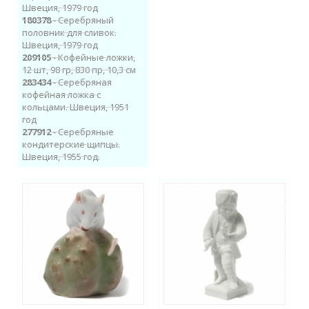
Швеция, 1979 год
180378
- Серебряный
половник для сливок.
Швеция, 1979 год
209105
- Кофейные ложки,
12 шт, 98 гр, 830 пр, 10,3 см
283434
- Серебряная
кофейная ложка с
кольцами. Швеция, 1951
год
277912
- Серебряные
кондитерские щипцы.
Швеция, 1955 год.