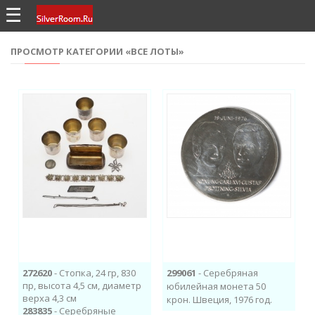
☰
ПРОСМОТР КАТЕГОРИИ «ВСЕ ЛОТЫ»
272620
- Стопка, 24 гр, 830
299061
- Серебряная
пр, высота 4,5 см, диаметр
юбилейная​ монета 50
верха 4,3 см
крон. Швеция, 1976 год.
283835
- Серебряные