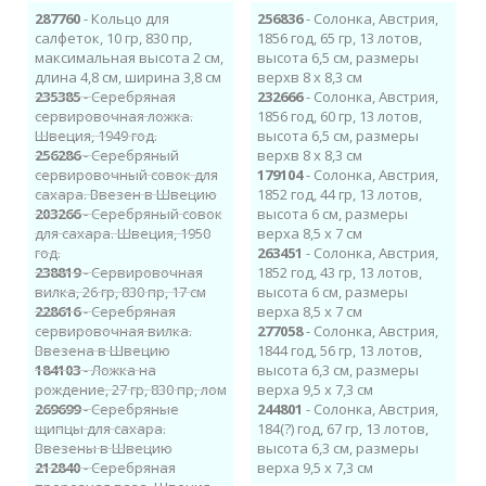
287760
- Кольцо для
256836
- Солонка, Австрия,
салфеток, 10 гр, 830 пр,
1856 год, 65 гр, 13 лотов,
максимальная высота 2 см,
высота 6,5 см, размеры
длина 4,8 см, ширина 3,8 см
верхв 8 х 8,3 см
235385
- Серебряная
232666
- Солонка, Австрия,
сервировочная ложка.
1856 год, 60 гр, 13 лотов,
Швеция, 1949 год.
высота 6,5 см, размеры
256286
- Серебряный
верхв 8 х 8,3 см
сервировочный совок для
179104
- Солонка, Австрия,
сахара. Ввезен в Швецию
1852 год, 44 гр, 13 лотов,
203266
- Серебряный совок
высота 6 см, размеры
для сахара. Швеция, 1950
верха 8,5 х 7 см
год.
263451
- Солонка, Австрия,
238819
- Сервировочная
1852 год, 43 гр, 13 лотов,
вилка, 26 гр, 830 пр, 17 см
высота 6 см, размеры
228616
- Серебряная
верха 8,5 х 7 см
сервировочная вилка.
277058
- Солонка, Австрия,
Ввезена в Швецию
1844 год, 56 гр, 13 лотов,
184103
- Ложка на
высота 6,3 см, размеры
рождение, 27 гр, 830 пр, лом
верха 9,5 х 7,3 см
269699
- Серебряные
244801
- Солонка, Австрия,
щипцы для сахара.
184(?) год, 67 гр, 13 лотов,
Ввезены в Швецию
высота 6,3 см, размеры
212840
- Серебряная
верха 9,5 х 7,3 см