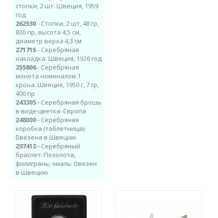
стопки, 2 шт. Швеция, 1959
год
262530
- Стопки, 2 шт, 48 гр,
830 пр, высота 4,5 см,
диаметр верха 4,3 см
271715
- Серебряная
накладка. Швеция, 1926 год
255806
- Серебряная
монета номиналом 1
крона. Швеция, 1950 г, 7 гр,
400 пр
243305
- Серебряная брошь
в виде цветка. Европа
248000
- Cеребряна​я
коробка (таблетница).
Ввезена в Швецию
297412
- Серебряный
браслет. Позолота,
филигрань, эмаль. Ввезен
в Швецию