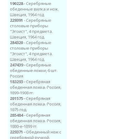
190228
- Серебряные
обеденные вилка и нож.
Швеция, 1964 год
229391
- Cеребряные
столовые приборы
"Эгоист", 4 предмета.
Швеция, 1964 год.
284320
- Cеребряные
столовые приборы
"Эгоист", 4 предмета.
Швеция, 1964 год.
247439
- Серебряные
обеденные ложки, 6 шт.
Россия
183293
- Серебряная
обеденная ложка. Россия,
1899-1908 гг.
201575
- Серебряная
обеденная ложка. Россия,
1875 год.
285484
- Серебряная
обеденная ложка. Россия,
1880-е-1899 гг.
229371
- Обеденный нож с
серебряной ручкой.