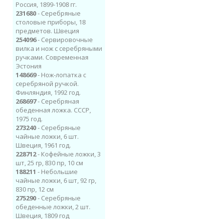
Россия, 1899-1908 гг.
231680
- Серебряные
столовые приборы, 18
предметов. Швеция
254096
- Сервировочные
вилка и нож с серебряными
ручками. Современная
Эстония
148669
- Нож-лопатка с
серебряной ручкой.
Финляндия, 1992 год.
268697
- Серебряная
обеденная ложка. СССР,
1975 год.
273240
- Cеребряные
чайные ложки, 6 шт​.
Швеция, 1961 год.
228712
- Кофейные ложки, 3
шт, 25 гр, 830 пр, 10 см
188211
- Небольшие
чайные ложки, 6 шт, 92 гр,
830 пр, 12 см
275290
- Серебряные
обеденные ложки, 2 шт.
Швеция, 1809 год