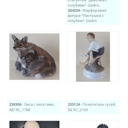
статуэтка "Девочка с
голубями". Lladro.
284294
- Фарфоровая
фигура "Пастушка с
голубем". Lladro
230306
- Лиса с лисятами,
235124
- Похититель гусей,
68? RC_1788
58, RC_2139