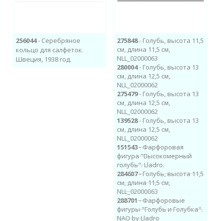
256044
- Серебряное
275848
- Голубь, высота 11,5
см, длина 11,5 см,
кольцо для салфеток.
NLL_02000063
Швеция, 1938 год.
280004
- Голубь, высота 13
см, длина 12,5 см,
NLL_02000062
275479
- Голубь, высота 13
см, длина 12,5 см,
NLL_02000062
139528
- Голубь, высота 13
см, длина 12,5 см,
NLL_02000062
151543
- Фарфоровая
фигура "Высокомерный
голубь". Lladro.
284607
- Голубь, высота 11,5
см, длина 11,5 см,
NLL_02000063
288701
- Фарфоровые
фигуры "Голубь и Голубка".
NAO by Lladro