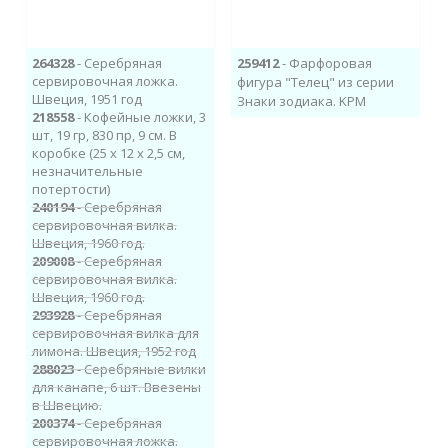
264328
- Серебряная
259412
- Фарфоровая
сервировочная ложка.
фигура "Телец" из серии
Швеция, 1951 год
Знаки зодиака. KPM
218558
- Кофейные ложки, 3
шт, 19 гр, 830 пр, 9 см. В
коробке (25 х 12 х 2,5 см,
незначительные
потертости)
240194
- Серебряная
сервировочная вилка.
Швеция, 1960 год.
209008
- Серебряная
сервировочная вилка.
Швеция, 1960 год.
293928
- Серебряная
сервировочная вилка для
лимона. Швеция, 1952 год
288023
- Серебряные вилки
для канапе, 6 шт. Ввезены
в Швецию.
200374
- Серебряная
сервировочная ложка.