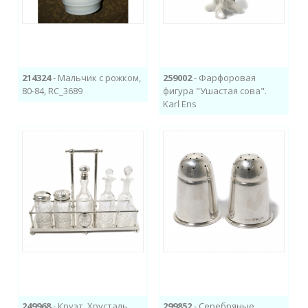
214324
- Мальчик с рожком,
259002
- Фарфоровая
80-84, RC_3689
фигура "Ушастая сова".
Karl Ens
249968
- Круэт. Хрусталь,
299852
- Серебряные