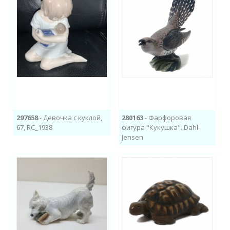
297658
- Девочка с куклой,
280163
- Фарфоровая
67, RC_1938
фигура "Кукушка". Dahl-
Jensen