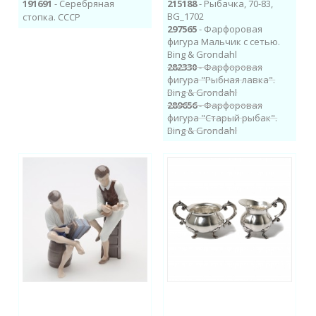
191691
- Серебряная
215188
- Рыбачка, 70-83,
BG_1702
стопка. СССР
297565
- Фарфоровая
фигура Мальчик с сетью.
Bing & Grondahl
282330
- Фарфоровая
фигура "Рыбная лавка".
Bing & Grondahl
289656
- Фарфоровая
фигура "Старый рыбак".
Bing & Grondahl