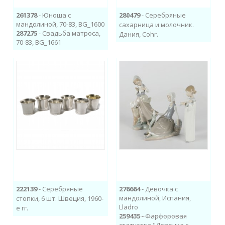
261378
- Юноша с
280479
- Серебряные
мандолиной, 70-83, BG_1600
сахарница и молочник.
287275
- Свадьба матроса,
Дания, Cohr.
70-83, BG_1661
222139
- Серебряные
276664
- Девочка с
мандолиной, Испания,
стопки, 6 шт. Швеция, 1960-
Lladro
е гг.
259435
- Фарфоровая