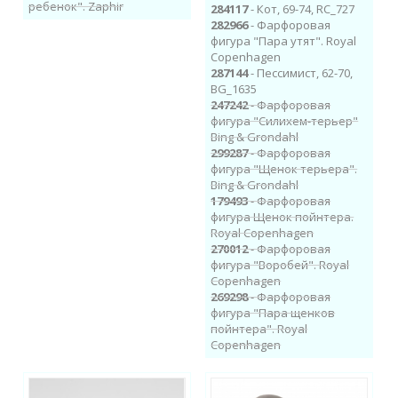
ребенок". Zaphir
284117
- Кот, 69-74, RC_727
282966
- Фарфоровая
фигура "Пара утят". Royal
Copenhagen
287144
- Пессимист, 62-70,
BG_1635
247242
- Фарфоровая
фигура "Силихем-терьер"
Bing & Grondahl
299287
- Фарфоровая
фигура "Щенок терьера".
Bing & Grondahl
179493
- Фарфоровая
фигура Щенок пойнтера.
Royal Copenhagen
270012
- Фарфоровая
фигура "Воробей". Royal
Copenhagen
269298
- Фарфоровая
фигура "Пара щенков
пойнтера". Royal
Copenhagen