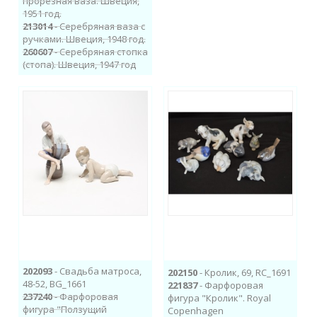
прорезная ваза. Швеция,
1951 год.
213014
- Серебряная ваза с
ручками. Швеция, 1948 год.
260607
- Серебряная стопка
(стопа). Швеция, 1947 год
202093
- Свадьба матроса,
202150
- Кролик, 69, RC_1691
48-52, BG_1661
221837
- Фарфоровая
237240
- Фарфоровая
фигура "Кролик". Royal
фигура "Ползущий
Copenhagen