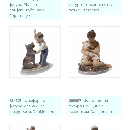
фигура "Фавн с
фигура "Горихвостка на
панфлейтой". Royal
ветке". Keramos
Copenhagen
234573
- Фарфоровая
203987
- Фарфоровая
фигура Мальчик со
фигура Женщина с
шнауцером. Dahl-Jensen.
козленком. Dahl-Jensen