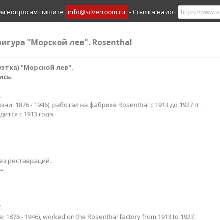
ем вопросам пишите
info@silverroom.ru
- Ссылка на лот
игура "Морской лев". Rosenthal
этка) "Морской лев
".
ись.
.
жизни: 1876 - 1946), работал на фабрике Rosenthal с 1913 до 1927 гг.
ится с 1913 года.
ез реставраций.
=
.
life: 1876 - 1946), worked on the Rosenthal factory from 1913 to 1927.