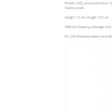
Model: S302, produced since 19
Factory mark.
Height: 7.2 cm, length: 12.5 cm.
Without chipping, damage and r
RS_302 Морские животные М