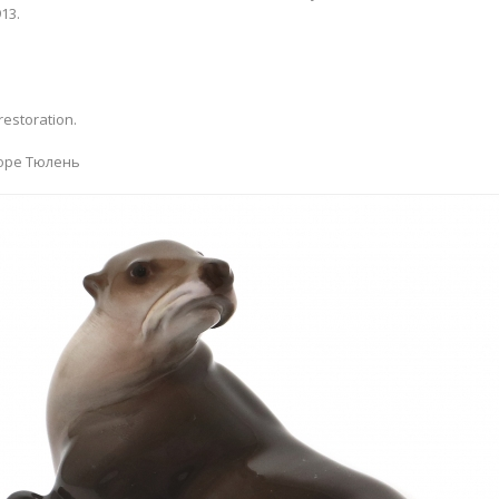
13.
estoration.
оре Тюлень