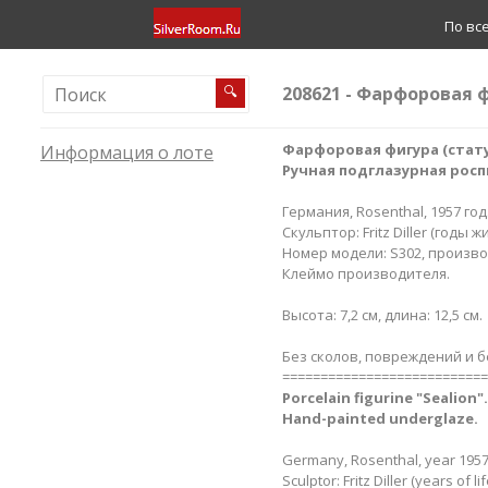
По вс
208621 - Фарфоровая ф
🔍
Фарфоровая фигура (стату
Информация о лоте
Ручная подглазурная росп
Германия, Rosenthal, 1957 год
Скульптор: Fritz Diller (годы 
Номер модели: S302, производ
Клеймо производителя.
Высота: 7,2 см, длина: 12,5 см.
Без сколов, повреждений и б
===========================
Porcelain figurine "Sealion
".
Hand-painted underglaze.
Germany, Rosenthal, year 1957
Sculptor: Fritz Diller (years of 