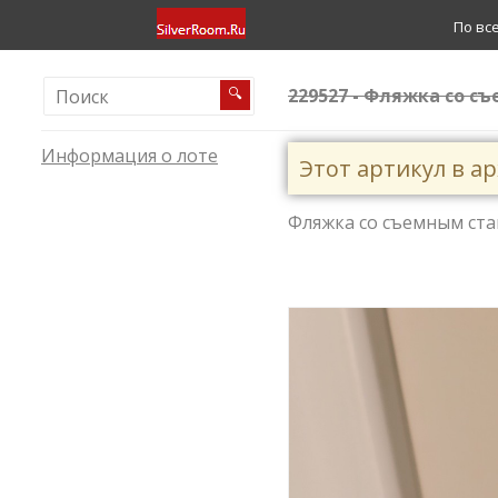
По вс
229527 - Фляжка со съе
🔍
Информация о лоте
Этот артикул в а
Фляжка со съемным стака