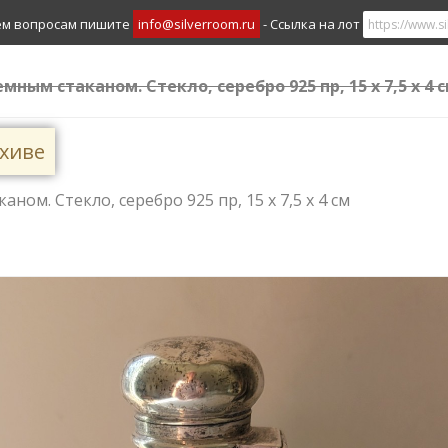
ем вопросам пишите
info@silverroom.ru
- Ссылка на лот
мным стаканом. Стекло, серебро 925 пр, 15 х 7,5 х 4 
рхиве
ном. Стекло, серебро 925 пр, 15 х 7,5 х 4 см