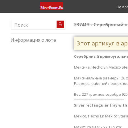
По вс
237413 - Серебряный 
🔍
Информация о лоте
Этот артикул в а
Серебряный прямоугольны
Мексика,
Hecho En Mexico Sterl
Максимальные размеры: 26 х 
Размеры рабочей поверхности:
Вес: 227 граммов серебра 925
=========================
Silver rectangular tray with 
Mexico, Hecho En Mexico Sterlin
Maximum size: 26 x 12.5 cm;