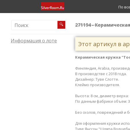
По вс
271194 - Керамическа
🔍
Информация о лоте
Этот артикул в а
Керамическая кружка "Тофсл
Финляндия, Arabia, произвед
В производстве с 2018 года.
Дизайнер: Туве Слотте.
Клеймо производителя.
Высота: 8 см, диаметр верха: 
По данным фабрики объем: 30
Без сколов, повреждений и б
Для оформления кружки исп
Туве Янссон "Шляпа Волшебни