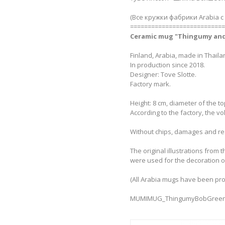
(Все кружки фабрики Arabia с
===========================
Ceramic mug "Thingumy and Bo
Finland, Arabia, made in Thaila
In production since 2018.
Designer: Tove Slotte.
Factory mark.
Height: 8 cm, diameter of the to
According to the factory, the vol
Without chips, damages and re
The original illustrations from
were used for the decoration o
(All Arabia mugs have been pro
MUMIMUG_ThingumyBobGree