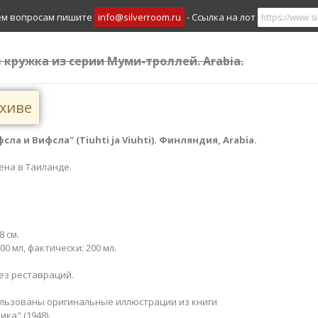
ем вопросам пишите
info@silverroom.ru
- Ссылка на лот
я кружка из серии Муми-троллей. Arabia.
рхиве
а и Вифсла" (Tiuhti ja Viuhti​). Финляндия, Arabia.
ена в Таиланде.
8 см.
0 мл, фактически: 200 мл.
ез реставраций.
ользованы оригинальные иллюстрации из книги
ка" (1948).