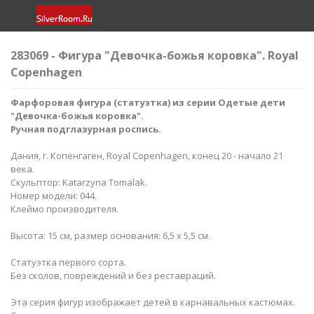
283069 - Фигура "Девочка-божья коровка​". Royal
Copenhagen
Фарфоровая фигура (статуэтка) из серии Одетые дети
"Девочка-божья коровка​".
Ручная подглазурная роспись.
Дания, г. Копенгаген, Royal Copenhagen, конец 20 - начало 21
века.
Скульптор: Katarzyna Tomalak.
Номер модели: 044.
Клеймо производителя.
Высота: 15 см, размер основания: 6,5 х 5,5 см.
Статуэтка первого сорта.
Без сколов, повреждений и без реставраций.
Эта серия фигур изображает детей в карнавальных кастюмах.