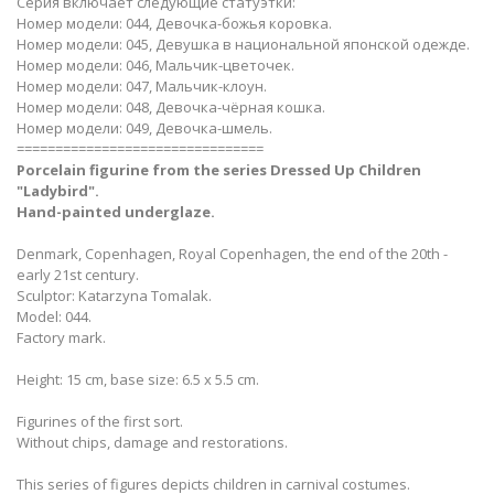
Серия включает следующие статуэтки:
Номер модели: 044, Девочка-божья коровка.
Номер модели: 045, Девушка в национальной японской одежде.
Номер модели: 046, Мальчик-цветочек.
Номер модели: 047, Мальчик-клоун.
Номер модели: 048, Девочка-чёрная кошка.
Номер модели: 049, Девочка-шмель.
================================
Porcelain figurine from the series Dressed Up Children
"Ladybird".
Hand-painted underglaze.
Denmark, Copenhagen, Royal Copenhagen, the end of the 20th -
early 21st century.
Sculptor: Katarzyna Tomalak.
Model: 044.
Factory mark.
Height: 15 cm, base size: 6.5 x 5.5 cm.
Figurines of the first sort.
Without chips, damage and restorations.
This series of figures depicts children in carnival costumes.