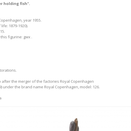
r holding fish".
Copenhagen, year 1955.
life: 1879-1920).
15.
 this figurine: gwx .
torations.
 after the merger of the factories Royal Copenhagen
9) under the brand name Royal Copenhagen, model: 126.
а