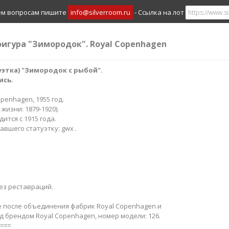
ем вопросам пишите
info@silverroom.ru
- Ссылка на лот
фигура "Зимородок". Royal Copenhagen
этка) "Зимородок с рыбой".
ись.
openhagen, 1955 год.
 жизни: 1879-1920).
ится с 1915 года.
вшего статуэтку: gwx .
ез реставраций.
 после объединения фабрик Royal Copenhagen и
под брендом Royal Copenhagen, номер модели: 126.
===