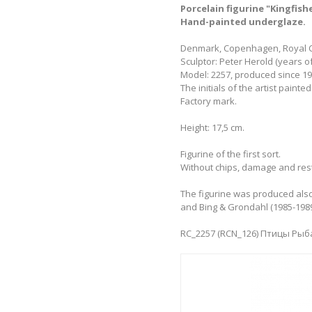
Porcelain figurine "Kingfishe
Hand-painted underglaze.
Denmark, Copenhagen, Royal 
Sculptor: Peter Herold (years of 
Model: 2257, produced since 19
The initials of the artist painted
Factory mark.
Height: 17,5 cm.
Figurine of the first sort.
Without chips, damage and res
The figurine was produced also
and Bing & Grondahl (1985-198
RC_2257 (RCN_126) Птицы Рыб