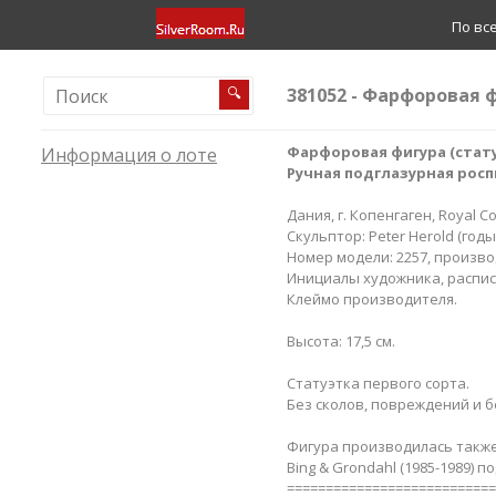
По вс
381052 - Фарфоровая 
🔍
Фарфоровая фигура (стату
Информация о лоте
Ручная подглазурная росп
Дания, г. Копенгаген, Royal C
Скульптор: Peter Herold (годы
Номер модели: 2257, производ
Инициалы художника, расписа
Клеймо производителя.
Высота: 17,5 см.
Статуэтка первого сорта.
Без сколов, повреждений и б
Фигура производилась также
Bing & Grondahl (1985-1989) 
===========================