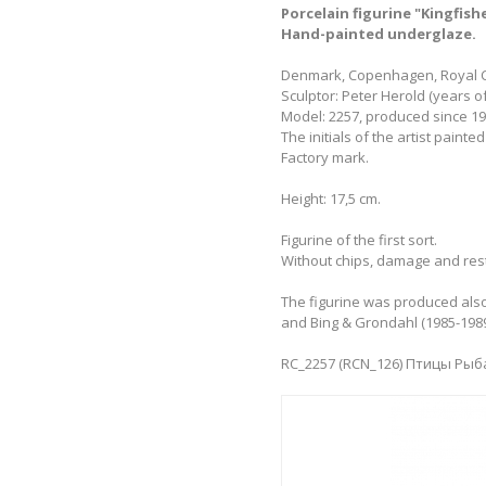
Porcelain figurine "Kingfishe
Hand-painted underglaze.
Denmark, Copenhagen, Royal 
Sculptor: Peter Herold (years of 
Model: 2257, produced since 19
The initials of the artist painted
Factory mark.
Height: 17,5 cm.
Figurine of the first sort.
Without chips, damage and res
The figurine was produced also
and Bing & Grondahl (1985-198
RC_2257 (RCN_126) Птицы Рыб