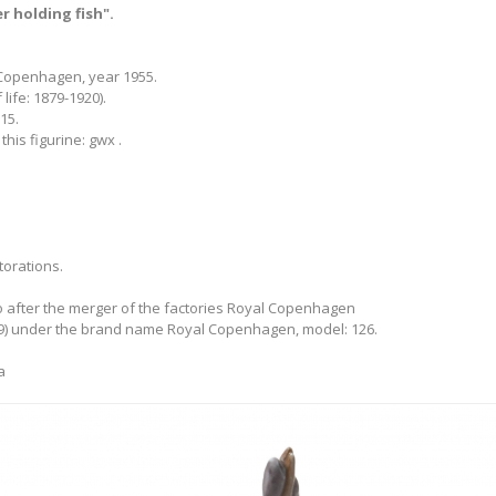
r holding fish".
Copenhagen, year 1955.
life: 1879-1920).
15.
 this figurine: gwx .
torations.
 after the merger of the factories Royal Copenhagen
9) under the brand name Royal Copenhagen, model: 126.
а