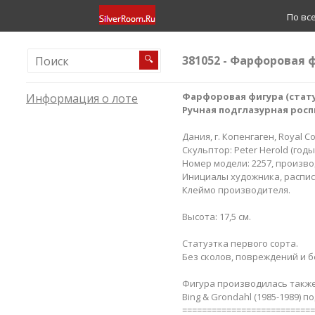
По вс
381052 - Фарфоровая 
🔍
Фарфоровая фигура (стату
Информация о лоте
Ручная подглазурная росп
Дания, г. Копенгаген, Royal C
Скульптор: Peter Herold (годы
Номер модели: 2257, производ
Инициалы художника, расписа
Клеймо производителя.
Высота: 17,5 см.
Статуэтка первого сорта.
Без сколов, повреждений и б
Фигура производилась также
Bing & Grondahl (1985-1989) 
===========================