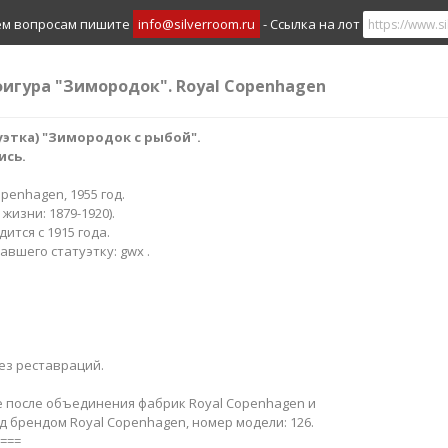
ем вопросам пишите
info@silverroom.ru
- Ссылка на лот
фигура "Зимородок". Royal Copenhagen
этка) "Зимородок с рыбой".
ись.
openhagen, 1955 год.
 жизни: 1879-1920).
ится с 1915 года.
вшего статуэтку: gwx .
ез реставраций.
 после объединения фабрик Royal Copenhagen и
под брендом Royal Copenhagen, номер модели: 126.
===