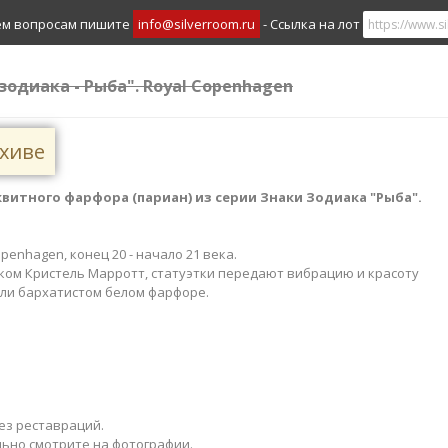
ем вопросам пишите
info@silverroom.ru
- Ссылка на лот
 зодиака - Рыба". Royal Copenhagen
рхиве
квитного фарфора (париан) из серии Знаки Зодиака "Рыба​".
openhagen, конец 20 - начало 21 века.
ом Кристель Марротт, статуэтки передают вибрацию и красоту
ли бархатистом белом фарфоре.
ез реставраций.
льно смотрите на фотографии.