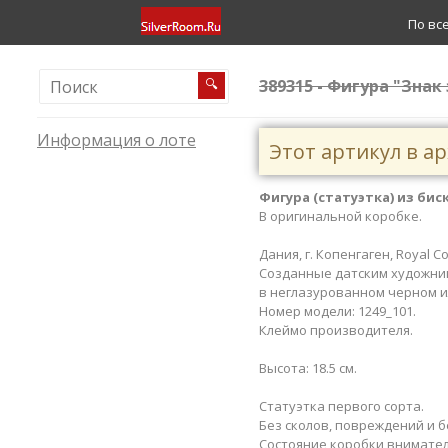
По вс
389315 - Фигура "Знак
🔍
Информация о лоте
Этот артикул в а
Фигура (статуэтка) из бис
В оригинальной коробке.
Дания, г. Копенгаген, Royal C
Созданные датским художник
в неглазурованном черном и
Номер модели: 1249_101.
Клеймо производителя.
Высота: 18.5 см.
Статуэтка первого сорта.
Без сколов, повреждений и б
​Состояние коробки внимате