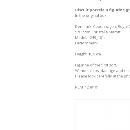
===========================
Biscuit porcelain figurine (
In the original box.
Denmark, Copenhagen, Royal Co
Sculptor: Christelle Marott.
Model: 1249_101.
Factory mark.
Height: 18.5 cm.
Figurine of the first sort.
Without chips, damage and res
Please look carefully at the ph
RCM_1249101