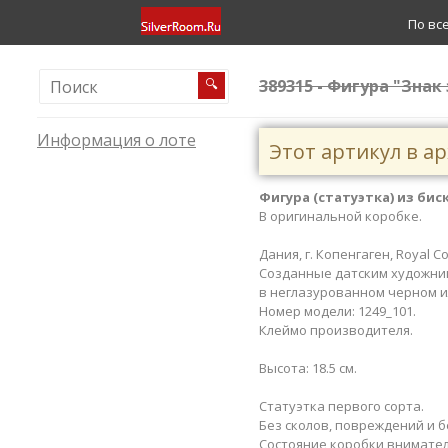
По вс
389315 - Фигура "Знак
🔍
Информация о лоте
Этот артикул в а
Фигура (статуэтка) из бис
В оригинальной коробке.
Дания, г. Копенгаген, Royal C
Созданные датским художник
в неглазурованном черном и
Номер модели: 1249_101.
Клеймо производителя.
Высота: 18.5 см.
Статуэтка первого сорта.
Без сколов, повреждений и б
​Состояние коробки внимате