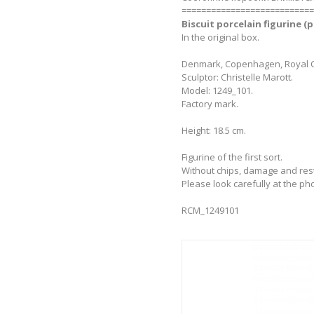
===========================
Biscuit porcelain figurine (
In the original box.
Denmark, Copenhagen, Royal Co
Sculptor: Christelle Marott.
Model: 1249_101.
Factory mark.
Height: 18.5 cm.
Figurine of the first sort.
Without chips, damage and res
Please look carefully at the ph
RCM_1249101