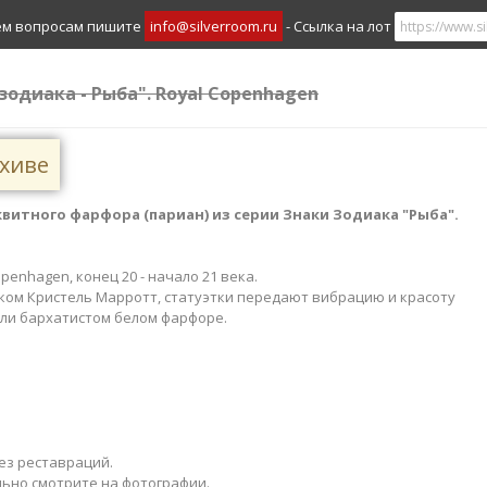
ем вопросам пишите
info@silverroom.ru
- Ссылка на лот
 зодиака - Рыба". Royal Copenhagen
рхиве
квитного фарфора (париан) из серии Знаки Зодиака "Рыба​".
openhagen, конец 20 - начало 21 века.
ом Кристель Марротт, статуэтки передают вибрацию и красоту
ли бархатистом белом фарфоре.
ез реставраций.
льно смотрите на фотографии.