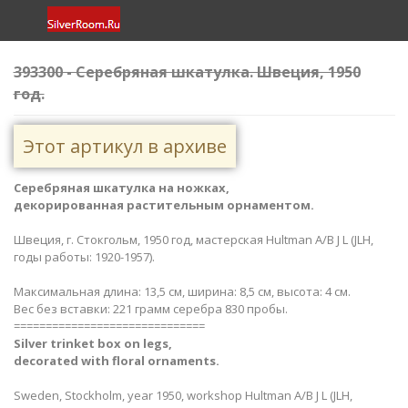
393300 - Серебряная шкатулка. Швеция, 1950
год.
Этот артикул в архиве
Серебряная шкатулка на ножках,
декорированная растительным орнаментом.
Швеция, г. Стокгольм, 1950 год, мастерская Hultman A/B J L (JLH,
годы работы: 1920-1957).
Максимальная длина: 13,5 см, ширина: 8,5 см, высота: 4 см.
Вес без вставки: 221 грамм серебра 830 пробы.
==============================
Silver trinket box on legs​,
decorated with floral ornaments​.
Sweden, Stockholm, year 1950, workshop Hultman A/B J L (JLH,