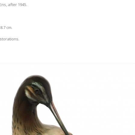
ns, after 1945.
 8.7 cm.
storations.