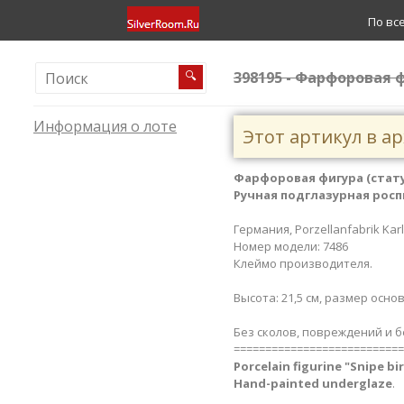
По вс
398195 - Фарфоровая фи
🔍
Информация о лоте
Этот артикул в а
Фарфоровая фигура (статуэ
Ручная подглазурная росп
Германия, Porzellanfabrik Karl
Номер модели: 7486
Клеймо производителя.
Высота: 21,5 см, размер основа
Без сколов, повреждений и б
===========================
Porcelain figurine "Snipe bird​
Hand-painted underglaze
.