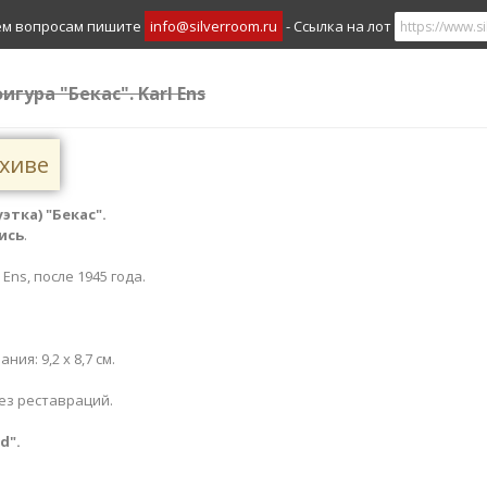
ем вопросам пишите
info@silverroom.ru
- Ссылка на лот
гура "Бекас". Karl Ens
рхиве
тка) "Бекас".
ись
.
 Ens, после 1945 года.
ния: 9,2 х 8,7 см.
ез реставраций.
​​".